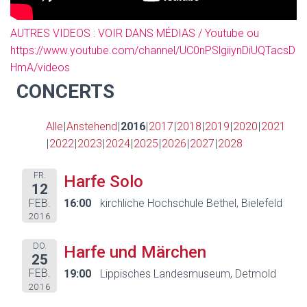
AUTRES VIDEOS : VOIR DANS MÉDIAS / Youtube ou
https://www.youtube.com/channel/UC0nPSlgiiynDiUQTacsD
HmA/videos
CONCERTS
Alle
Anstehend
2016
2017
2018
2019
2020
2021
2022
2023
2024
2025
2026
2027
2028
FR.
Harfe Solo
12
FEB.
16:00
kirchliche Hochschule Bethel, Bielefeld
2016
DO.
Harfe und Märchen
25
FEB.
19:00
Lippisches Landesmuseum, Detmold
2016