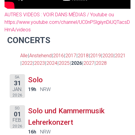
AUTRES VIDEOS : VOIR DANS MÉDIAS / Youtube ou
https://www.youtube.com/channel/UC0nPSlgiiynDiUQTacsD
HmA/videos
CONCERTS
Alle
Anstehend
2016
2017
2018
2019
2020
2021
2022
2023
2024
2025
2026
2027
2028
SA.
Solo
31
JAN.
19h
NRW
2026
SO.
Solo und Kammermusik
01
FEB.
Lehrerkonzert
2026
16h
NRW